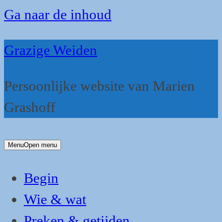
Ga naar de inhoud
Grazige Weiden
Persoonlijke website van Marien
Grashoff
Menu
Open menu
Begin
Wie & wat
Preken & getijden